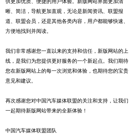
供更加优质、便捷的用户体验。新版网站界面更加清
晰、简洁，导航更加直观，无论是新闻资讯、联盟报
道、联盟会员，还是其他各类内容，用户都能够快速、
方便地找到并阅读。
我们非常感谢您一直以来的支持和信任，新版网站的上
线，是我们为您提供更好服务的一个新起点。我们期待
您在新版网站上的每一次浏览和体验，也期待您的宝贵
意见和建议。
再次感谢您对中国汽车媒体联盟的关注和支持，让我们
一起期待新版网站带来的全新体验！
中国汽车媒体联盟团队