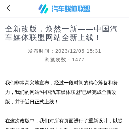
全新改版，焕然一新——中国汽
车媒体联盟网站全新上线！
发布时间：2023/12/05 15:31
浏览次数：1477
我们非常高兴地宣布，经过一段时间的精心筹备和努
力，我们的网站“中国汽车媒体联盟”已经完成全新改
版，并于近日正式上线！
在这次改版中，我们对所有页面进行了重新设计，以提